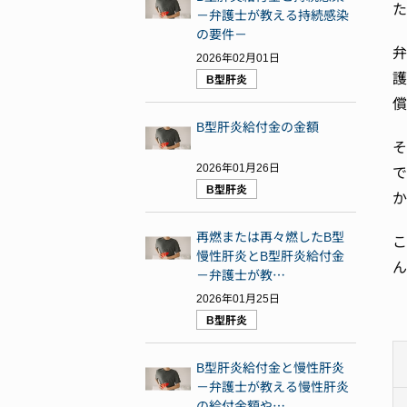
た
－弁護士が教える持続感染
の要件－
弁
2026年02月01日
護
B型肝炎
償
B型肝炎給付金の金額
そ
2026年01月26日
で
B型肝炎
か
再燃または再々燃したB型
こ
慢性肝炎とB型肝炎給付金
ん
－弁護士が教…
2026年01月25日
B型肝炎
B型肝炎給付金と慢性肝炎
－弁護士が教える慢性肝炎
の給付金額や…