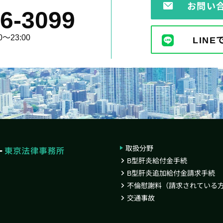
お問い
6-3099
～23:00
LIN
取扱分野
B型肝炎給付金手続
B型肝炎追加給付金請求手続
不倫慰謝料（請求されている
交通事故